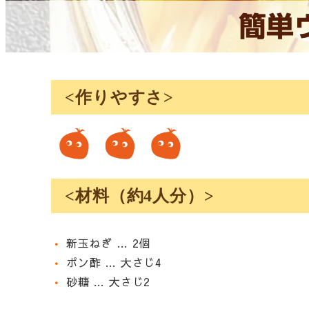
簡単
<作りやすさ>
<材料（約4人分）>
•
新玉ねぎ … 2個
•
ポン酢 … 大さじ4
•
砂糖 … 大さじ2