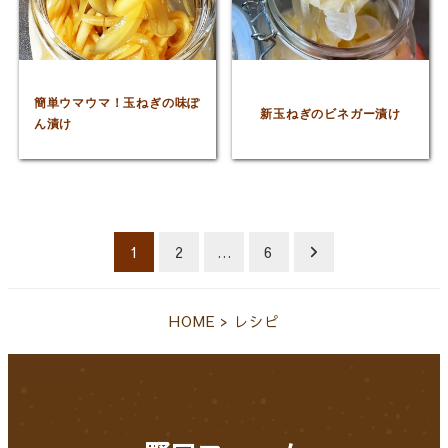
簡単ウマウマ！玉ねぎの味ぽ
新玉ねぎのビネガー漬け
ん漬け
投
1
2
…
6
稿
HOME
>
レシピ
の
ペ
ー