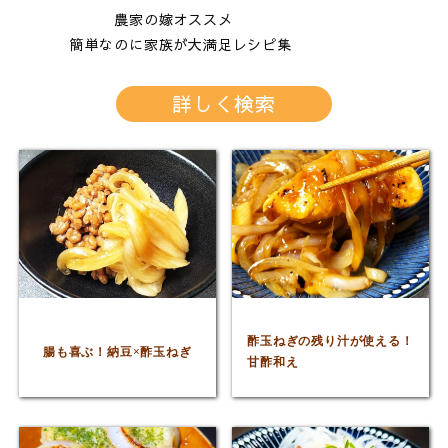
農家の嫁オススメ
全レシピ
じゃがいも
簡単なのに家族が大満足レシピ集
たまねぎ
なす
詳しく検索
米粉
作りやすさ
が多いほど超簡単♪
酢玉ねぎの残り汁が使える！
腸も喜ぶ！納豆×酢玉ねぎ
甘酢和え
✕