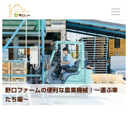
野口ファームの便利な農業機械！〜運ぶ車
たち編〜