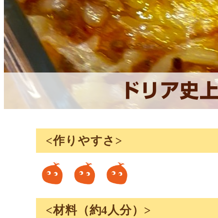
ドリア史
<作りやすさ>
<材料（約4人分）>