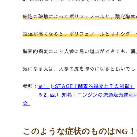
細胞の破壊によってポリフェノールと、酸化酵素
気温が高くなると、ポリフェノールとオキシダー
酵素的褐変により人参に黒い斑点ができても、
異
気になる人は、人参の皮を厚めに切ると良いでし
参照：
※1. J-STAGE「酵素的褐変とその制御」
※2. 西川 知希「ニンジンの流通販売過程
会
このような症状のものはNG