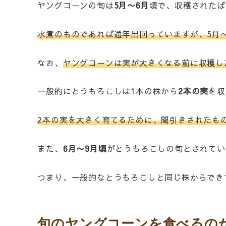
ヤングコーンの旬は
5月〜6月
頃で、収穫されたば
水煮のものであれば通年出回っていますが、5月
なお、
ヤングコーンは実が大きくなる前に収穫し
一般的にとうもろこしは1本の株から
2本の実
を収
2本の実を大きく育てるために、間引きされたも
また、
6月〜9月頃
がとうもろこしの旬とされてい
つまり、一般的なとうもろこしと同じ株からでき
旬のヤングコーンを食べるの